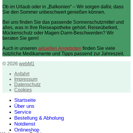
Ob im Urlaub oder in „Balkonien“ – Wir sorgen dafür, dass
Sie den Sommer unbeschwert genießen können.
Bei uns finden Sie das passende Sonnenschutzmittel und
alles, was in Ihre Reiseapotheke gehört. Reiseübelkeit,
Mückenschutz oder Magen-Darm-Beschwerden? Wir
beraten Sie gern!
Auch in unseren
aktuellen Angeboten
finden Sie viele
nützliche Medikamente und Tipps passend zur Jahreszeit.
© 2026
webM1
Anfahrt
Impressum
Datenschutz
Cookies
Startseite
Über uns
Service
Bestellung & Abholung
Notdienst
Onlineshop